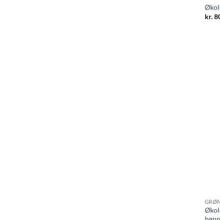
Økol
kr.
80
GRØN
Økol
bønn