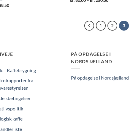
kr.
80,00
–
kr.
250,00
kr. 80,00
38,50
til
kr. 250,00
1
2
3
NVEJE
PÅ OPDAGELSE I
NORDSJÆLLAND
e - Kaffebrygning
På opdagelse i Nordsjælland
rolrapporter fra
varestyrelsen
elsbetingelser
atlivspolitik
ogisk kaffe
andlerliste