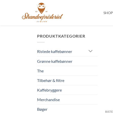
SHO
Fortsæt
til
PRODUKTKATEGORIER
indhold
Ristede kaffebønner
Grønne kaffebønner
The
Tilbehør & filtre
Kaffebryggere
Merchandise
Bøger
RIST