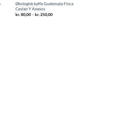
o
Økologisk kaffe Guatemala Finca
Ceylan Y Anexos
Prisinterval:
kr.
80,00
–
kr.
250,00
kr. 80,00
til
kr. 250,00