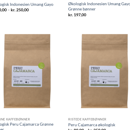
Økologisk Indonesien Umang Gay
ogisk Indonesien Umang Gayo
Grønne bønner
Prisinterval:
,00
–
kr.
250,00
kr. 80,00
kr.
197,00
til
kr. 250,00
NE KAFFEBØNNER
RISTEDE KAFFEBØNNER
ogisk Peru Cajamarca Grønne
Peru Cajamarca økologisk
er
Prisinterval: