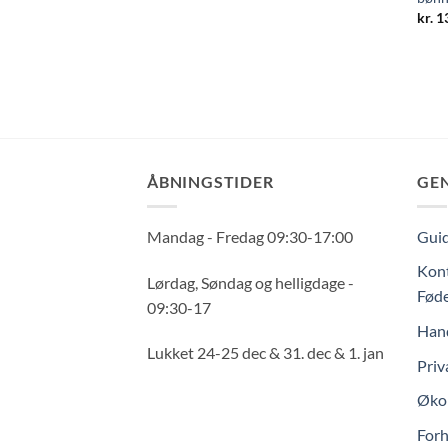
kr.
1
ÅBNINGSTIDER
GE
Mandag - Fredag 09:30-17:00
Guid
Kont
Lørdag, Søndag og helligdage -
Føde
09:30-17
Hand
Lukket 24-25 dec & 31. dec & 1. jan
Priv
Økol
Forh