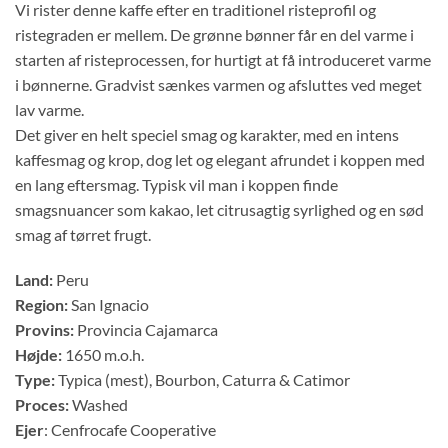
Vi rister denne kaffe efter en traditionel risteprofil og
ristegraden er mellem. De grønne bønner får en del varme i
starten af risteprocessen, for hurtigt at få introduceret varme
i bønnerne. Gradvist sænkes varmen og afsluttes ved meget
lav varme.
Det giver en helt speciel smag og karakter, med en intens
kaffesmag og krop, dog let og elegant afrundet i koppen med
en lang eftersmag. Typisk vil man i koppen finde
smagsnuancer som kakao, let citrusagtig syrlighed og en sød
smag af tørret frugt.
Land:
Peru
Region:
San Ignacio
Provins:
Provincia Cajamarca
Højde:
1650 m.o.h.
Type:
Typica (mest), Bourbon, Caturra & Catimor
Proces:
Washed
Ejer
: Cenfrocafe Cooperative