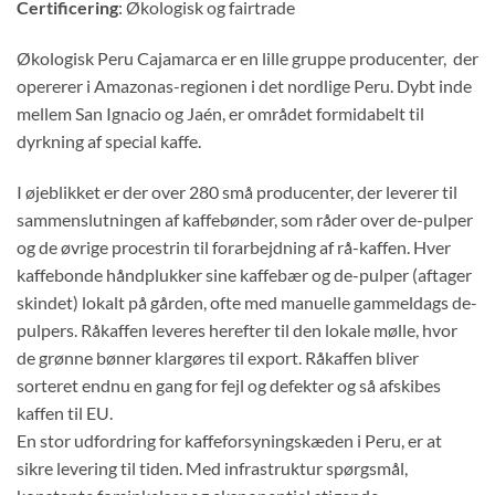
Certificering
: Økologisk og fairtrade
Økologisk Peru Cajamarca er en lille gruppe producenter, der
opererer i Amazonas-regionen i det nordlige Peru. Dybt inde
mellem San Ignacio og Jaén, er området formidabelt til
dyrkning af special kaffe.
I øjeblikket er der over 280 små producenter, der leverer til
sammenslutningen af kaffebønder, som råder over de-pulper
og de øvrige procestrin til forarbejdning af rå-kaffen. Hver
kaffebonde håndplukker sine kaffebær og de-pulper (aftager
skindet) lokalt på gården, ofte med manuelle gammeldags de-
pulpers. Råkaffen leveres herefter til den lokale mølle, hvor
de grønne bønner klargøres til export. Råkaffen bliver
sorteret endnu en gang for fejl og defekter og så afskibes
kaffen til EU.
En stor udfordring for kaffeforsyningskæden i Peru, er at
sikre levering til tiden. Med infrastruktur spørgsmål,