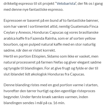
drikkelig espresso til sit projekt “
Velobarista
“, der fik os i gang
med denne nye fantastiske espresso.
Espressoen er baseret på en bund af to fantastiske bønner,
som har været i sortimentet altid, nemlig Guatemala Finca
Ceylan y Anexos, Honduras Capucas og vores brasilianske
arabica kaffe fra Fazenda Rainha, som er af sorten yellow
bourbon, og en pulped natural kaffe med en stor naturlig
sødme, når den er ristet korrekt.
Hertil en portion Etiopien, Sidamo som ikke er vasket, men
natural processeret på farmen Nefas og giver elegant sødme
og tyngde til blandingen. For at give frugt og fylde er der til
slut iblandet lidt økologisk Honduras fra Capucas.
Denne blanding ristes med en god portion varme i starten,
hvorefter den tørrer hurtigt og den egentlige risteproces
begynder. Under første knæk sænkes varmen, inden
blandingen sendes i mål på ca. 16 min.