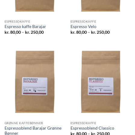
ESPRESSOKAFFE
ESPRESSOKAFFE
Espresso kaffe Barajar
Espresso Velo
Prisinterval:
Prisinterval:
kr.
80,00
–
kr.
250,00
kr.
80,00
–
kr.
250,00
kr. 80,00
kr. 80,00
til
til
kr. 250,00
kr. 250,00
GRØNNE KAFFEBØNNER
ESPRESSOKAFFE
Espressoblend Barajar Grønne
Espressoblend Classico
Bønner
Prisinterval:
kr.
80,00
–
kr.
250,00