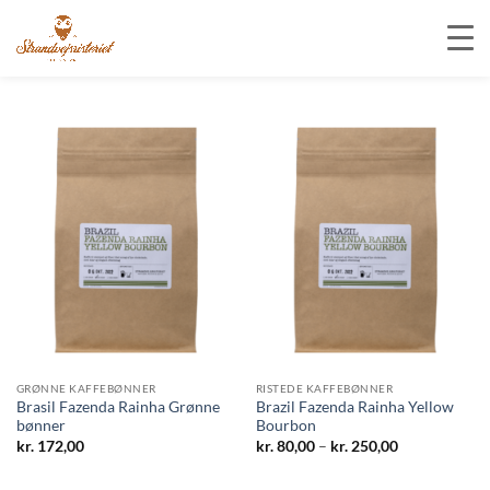
Fortsæt
til
indhold
GRØNNE KAFFEBØNNER
RISTEDE KAFFEBØNNER
Brasil Fazenda Rainha Grønne
Brazil Fazenda Rainha Yellow
bønner
Bourbon
Prisinterval:
kr.
172,00
kr.
80,00
–
kr.
250,00
kr. 80,00
til
kr. 250,00