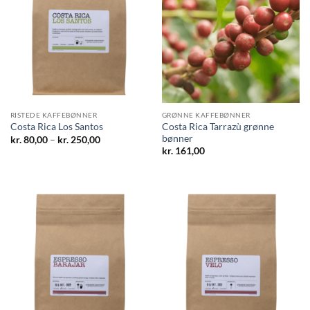
RISTEDE KAFFEBØNNER
GRØNNE KAFFEBØNNER
Costa Rica Tarrazù grønne
Costa Rica Los Santos
bønner
Prisinterval:
kr.
80,00
–
kr.
250,00
kr. 80,00
kr.
161,00
til
kr. 250,00