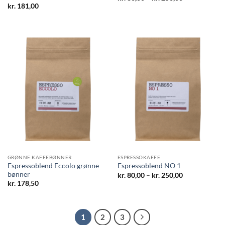
kr. 80,00
kr.
181,00
til
kr. 250,00
GRØNNE KAFFEBØNNER
ESPRESSOKAFFE
Espressoblend Eccolo grønne
Espressoblend NO 1
bønner
Prisinterval:
kr.
80,00
–
kr.
250,00
kr. 80,00
kr.
178,50
til
kr. 250,00
1
2
3