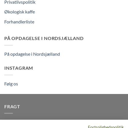
Privatlivspolitik
Økologisk kaffe
Forhandlerliste
PÅ OPDAGELSE I NORDSJÆLLAND
På opdagelse i Nordsjælland
INSTAGRAM
Følg os
FRAGT
Vi afsender pakker dagligt, det er din garanti for stabil
Fortrolighedspolitik