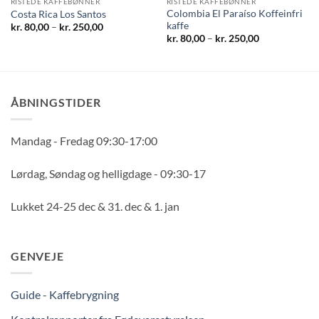
RISTEDE KAFFEBØNNER
RISTEDE KAFFEBØNNER
Colombia El Paraíso Koffeinfri
Costa Rica Los Santos
kaffe
Prisinterval:
kr.
80,00
–
kr.
250,00
kr. 80,00
Prisinterval:
kr.
80,00
–
kr.
250,00
til
kr. 80,00
kr. 250,00
til
kr. 250,00
ÅBNINGSTIDER
Mandag - Fredag 09:30-17:00
Lørdag, Søndag og helligdage - 09:30-17
Lukket 24-25 dec & 31. dec & 1. jan
GENVEJE
Guide - Kaffebrygning