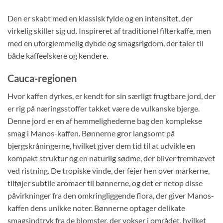
Den er skabt med en klassisk fylde og en intensitet, der
virkelig skiller sig ud. Inspireret af traditionel filterkaffe, men
med en uforglemmelig dybde og smagsrigdom, der taler til
både kaffeelskere og kendere.
Cauca-regionen
Hvor kaffen dyrkes, er kendt for sin særligt frugtbare jord, der
er rig på næringsstoffer takket være de vulkanske bjerge.
Denne jord er en af hemmelighederne bag den komplekse
smag i Manos-kaffen. Bønnerne gror langsomt på
bjergskråningerne, hvilket giver dem tid til at udvikle en
kompakt struktur og en naturlig sødme, der bliver fremhævet
ved ristning. De tropiske vinde, der fejer hen over markerne,
tilføjer subtile aromaer til bønnerne, og det er netop disse
påvirkninger fra den omkringliggende flora, der giver Manos-
kaffen dens unikke noter. Bønnerne optager delikate
smagsindtryk fra de blomster, der vokser i området, hvilket