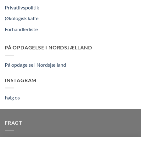
Privatlivspolitik
Økologisk kaffe
Forhandlerliste
PÅ OPDAGELSE I NORDSJÆLLAND
På opdagelse i Nordsjælland
INSTAGRAM
Følg os
FRAGT
Vi afsender pakker dagligt, det er din garanti for stabil