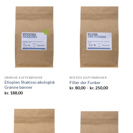
GRØNNE KAFFEBØNNER
RISTEDE KAFFEBØNNER
Etiopien Shakisso økologisk
Filter der Funker
Grønne bønner
Prisinterval:
kr.
80,00
–
kr.
250,00
kr. 80,00
kr.
188,00
til
kr. 250,00