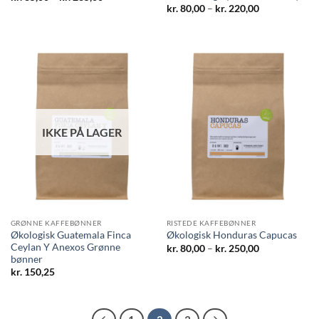
kr. 85,00
Prisinterval:
kr.
80,00
–
kr.
220,00
til
kr. 80,00
kr. 285,00
til
kr. 220,00
IKKE PÅ LAGER
GRØNNE KAFFEBØNNER
RISTEDE KAFFEBØNNER
Økologisk Guatemala Finca
Økologisk Honduras Capucas
Ceylan Y Anexos Grønne
Prisinterval:
kr.
80,00
–
kr.
250,00
kr. 80,00
bønner
til
kr.
150,25
kr. 250,00