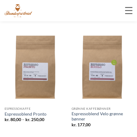
Fortsæt
til
indhold
ESPRESSOKAFFE
GRØNNE KAFFEBØNNER
Espressoblend Velo grønne
Espressoblend Pronto
bønner
Prisinterval:
kr.
80,00
–
kr.
250,00
kr. 80,00
kr.
177,00
til
kr. 250,00