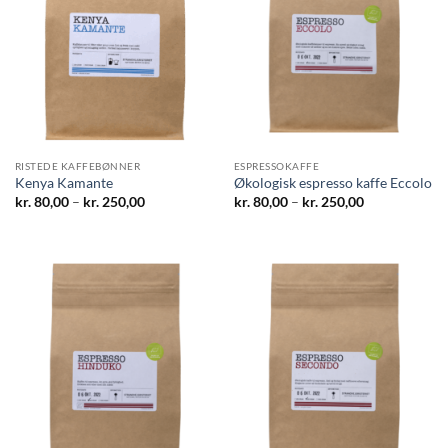
RISTEDE KAFFEBØNNER
ESPRESSOKAFFE
Kenya Kamante
Økologisk espresso kaffe Eccolo
Prisinterval:
Prisinterval:
kr.
80,00
–
kr.
250,00
kr.
80,00
–
kr.
250,00
kr. 80,00
kr. 80,00
til
til
kr. 250,00
kr. 250,00