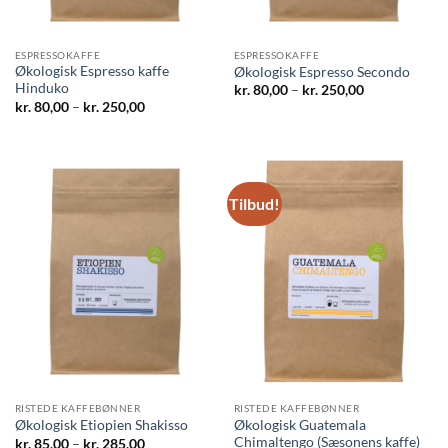
ESPRESSOKAFFE
ESPRESSOKAFFE
Økologisk Espresso kaffe
Økologisk Espresso Secondo
Hinduko
Prisinterval:
kr.
80,00
–
kr.
250,00
kr. 80,00
Prisinterval:
kr.
80,00
–
kr.
250,00
til
kr. 80,00
kr. 250,00
til
kr. 250,00
Tilbud!
RISTEDE KAFFEBØNNER
RISTEDE KAFFEBØNNER
Økologisk Guatemala
Økologisk Etiopien Shakisso
Chimaltengo (Sæsonens kaffe)
Prisinterval:
kr.
85,00
–
kr.
285,00